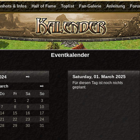
shots & Infos
Hall of Fame
Toplist
Fan-Galerie
Anleitung
For
Eventkalender
Saturday, 01. March 2025
024
Für diesen Tag ist noch nichts
arch
geplant.
Do
Fr
Sa
So
1
2
3
7
8
9
10
14
15
16
17
21
22
23
24
28
29
30
31