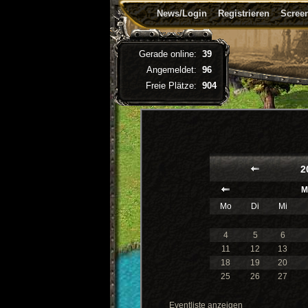
News/Login
Registrieren
Screen
Gerade online:
39
Angemeldet:
96
Freie Plätze:
904
2
M
Mo
Di
Mi
4
5
6
11
12
13
18
19
20
25
26
27
Eventliste anzeigen