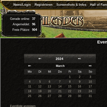
News/Login
Registrieren
Screenshots & Infos
Hall of Fa
Gerade online:
37
Angemeldet:
96
Freie Plätze:
904
Even
2024
March
Mo
Di
Mi
Do
Fr
Sa
So
1
2
3
4
5
6
7
8
9
10
11
12
13
14
15
16
17
18
19
20
21
22
23
24
25
26
27
28
29
30
31
Eventliste anzeigen