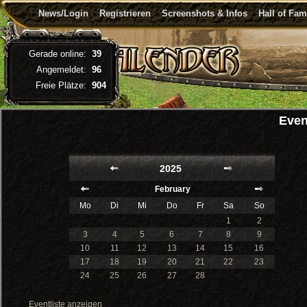
News/Login
Registrieren
Screenshots & Infos
Hall of Fa
Gerade online:
39
Angemeldet:
96
Freie Plätze:
904
Even
2025
February
Mo
Di
Mi
Do
Fr
Sa
So
1
2
3
4
5
6
7
8
9
10
11
12
13
14
15
16
17
18
19
20
21
22
23
24
25
26
27
28
Eventliste anzeigen