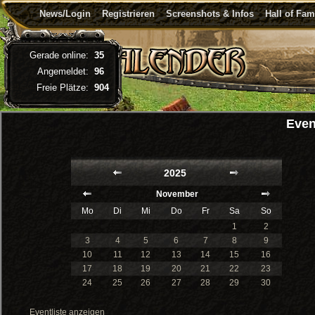
News/Login
Registrieren
Screenshots & Infos
Hall of Fa
Gerade online:
35
Angemeldet:
96
Freie Plätze:
904
Even
2025
November
Mo
Di
Mi
Do
Fr
Sa
So
1
2
3
4
5
6
7
8
9
10
11
12
13
14
15
16
17
18
19
20
21
22
23
24
25
26
27
28
29
30
Eventliste anzeigen