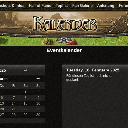
shots & Infos
Hall of Fame
Toplist
Fan-Galerie
Anleitung
For
Eventkalender
Tuesday, 18. February 2025
025
Für diesen Tag ist noch nichts
arch
geplant.
Do
Fr
Sa
So
1
2
6
7
8
9
13
14
15
16
20
21
22
23
27
28
29
30