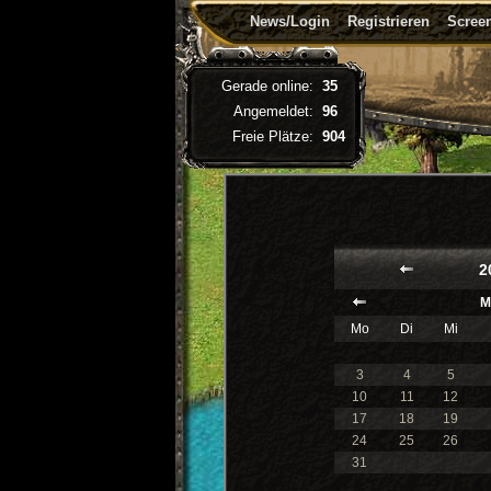
News/Login
Registrieren
Screen
Gerade online:
35
Angemeldet:
96
Freie Plätze:
904
2
M
Mo
Di
Mi
3
4
5
10
11
12
17
18
19
24
25
26
31