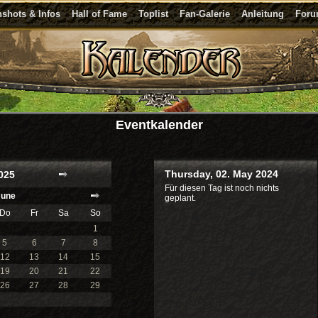
shots & Infos
Hall of Fame
Toplist
Fan-Galerie
Anleitung
For
Eventkalender
Thursday, 02. May 2024
025
Für diesen Tag ist noch nichts
June
geplant.
Do
Fr
Sa
So
1
5
6
7
8
12
13
14
15
19
20
21
22
26
27
28
29