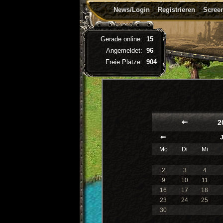
News/Login
Registrieren
Screen
Gerade online:
15
Angemeldet:
96
Freie Plätze:
904
2
Mo
Di
Mi
2
3
4
9
10
11
16
17
18
23
24
25
30