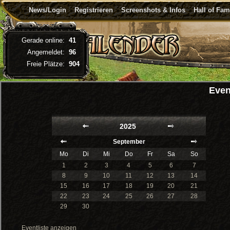
News/Login
Registrieren
Screenshots & Infos
Hall of Fa
Gerade online:
41
Angemeldet:
96
Freie Plätze:
904
Even
2025
September
Mo
Di
Mi
Do
Fr
Sa
So
1
2
3
4
5
6
7
8
9
10
11
12
13
14
15
16
17
18
19
20
21
22
23
24
25
26
27
28
29
30
Eventliste anzeigen