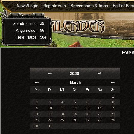
News/Login
Registrieren
Screenshots & Infos
Hall of Fa
Gerade online:
39
Angemeldet:
96
Freie Plätze:
904
Even
2026
March
Mo
Di
Mi
Do
Fr
Sa
So
1
2
3
4
5
6
7
8
9
10
11
12
13
14
15
16
17
18
19
20
21
22
23
24
25
26
27
28
29
30
31