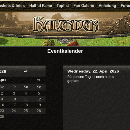
shots & Infos
Hall of Fame
Toplist
Fan-Galerie
Anleitung
For
Eventkalender
Wednesday, 22. April 2026
026
Für diesen Tag ist noch nichts
pril
geplant.
Do
Fr
Sa
So
2
3
4
5
9
10
11
12
16
17
18
19
23
24
25
26
30