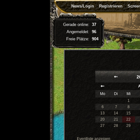
News/Login
Registrieren
Screen
Gerade online:
37
Angemeldet:
96
Freie Plätze:
904
2
A
Mo
Di
Mi
1
6
7
8
13
14
15
20
21
22
27
28
29
Eventliste anzeigen