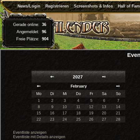
News/Login
Registrieren
Screenshots & Infos
Hall of Fa
Gerade online:
36
Angemeldet:
96
Freie Plätze:
904
Even
2027
February
Mo
Di
Mi
Do
Fr
Sa
So
1
2
3
4
5
6
7
8
9
10
11
12
13
14
15
16
17
18
19
20
21
22
23
24
25
26
27
28
Eventliste anzeigen
Eventliste mit Details anzeigen