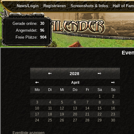
News/Login
Registrieren
Screenshots & Infos
Hall of Fa
Gerade online:
30
Angemeldet:
96
Freie Plätze:
904
Even
2028
April
Mo
Di
Mi
Do
Fr
Sa
So
1
2
3
4
5
6
7
8
9
10
11
12
13
14
15
16
17
18
19
20
21
22
23
24
25
26
27
28
29
30
Eventliste anzeigen