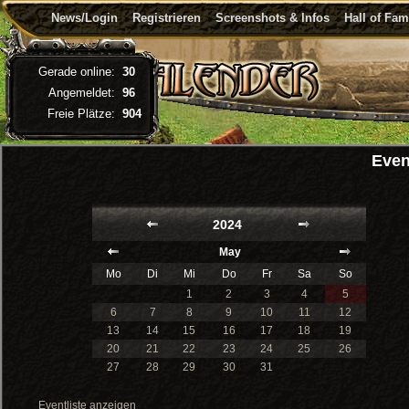
News/Login
Registrieren
Screenshots & Infos
Hall of Fa
Gerade online:
30
Angemeldet:
96
Freie Plätze:
904
Even
2024
May
Mo
Di
Mi
Do
Fr
Sa
So
1
2
3
4
5
6
7
8
9
10
11
12
13
14
15
16
17
18
19
20
21
22
23
24
25
26
27
28
29
30
31
Eventliste anzeigen