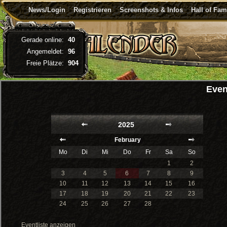
News/Login
Registrieren
Screenshots & Infos
Hall of Fa
Gerade online:
40
Angemeldet:
96
Freie Plätze:
904
Even
2025
February
Mo
Di
Mi
Do
Fr
Sa
So
1
2
3
4
5
6
7
8
9
10
11
12
13
14
15
16
17
18
19
20
21
22
23
24
25
26
27
28
Eventliste anzeigen