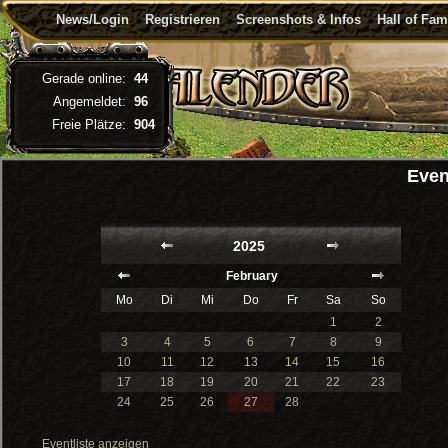
News/Login
Registrieren
Screenshots & Infos
Hall of Fa
Gerade online:
44
Angemeldet:
96
Freie Plätze:
904
Even
2025
February
Mo
Di
Mi
Do
Fr
Sa
So
1
2
3
4
5
6
7
8
9
10
11
12
13
14
15
16
17
18
19
20
21
22
23
24
25
26
27
28
Eventliste anzeigen