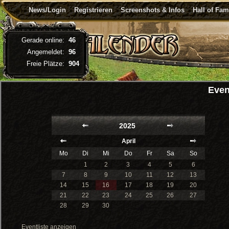
News/Login
Registrieren
Screenshots & Infos
Hall of Fa
Gerade online:
46
Angemeldet:
96
Freie Plätze:
904
Even
2025
April
Mo
Di
Mi
Do
Fr
Sa
So
1
2
3
4
5
6
7
8
9
10
11
12
13
14
15
16
17
18
19
20
21
22
23
24
25
26
27
28
29
30
Eventliste anzeigen