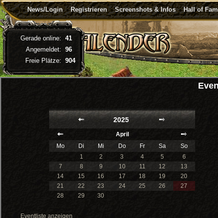
News/Login
Registrieren
Screenshots & Infos
Hall of Fa
Gerade online:
41
Angemeldet:
96
Freie Plätze:
904
Even
2025
April
Mo
Di
Mi
Do
Fr
Sa
So
1
2
3
4
5
6
7
8
9
10
11
12
13
14
15
16
17
18
19
20
21
22
23
24
25
26
27
28
29
30
Eventliste anzeigen