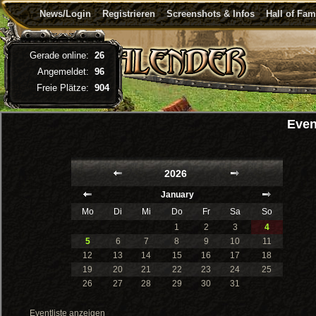
News/Login
Registrieren
Screenshots & Infos
Hall of Fa
Gerade online:
26
Angemeldet:
96
Freie Plätze:
904
Even
2026
January
Mo
Di
Mi
Do
Fr
Sa
So
1
2
3
4
5
6
7
8
9
10
11
12
13
14
15
16
17
18
19
20
21
22
23
24
25
26
27
28
29
30
31
Eventliste anzeigen