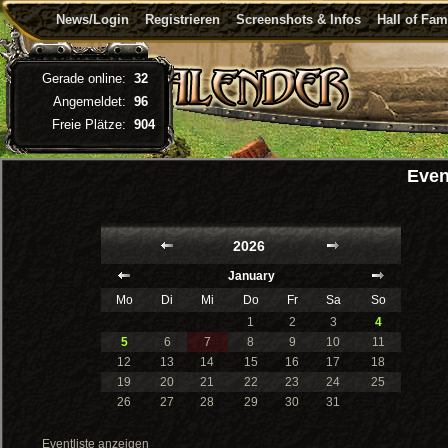
News/Login
Registrieren
Screenshots & Infos
Hall of Fa
Gerade online:
32
Angemeldet:
96
Freie Plätze:
904
Even
2026
January
Mo
Di
Mi
Do
Fr
Sa
So
1
2
3
4
5
6
7
8
9
10
11
12
13
14
15
16
17
18
19
20
21
22
23
24
25
26
27
28
29
30
31
Eventliste anzeigen