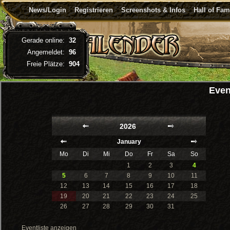
News/Login
Registrieren
Screenshots & Infos
Hall of Fa
Gerade online:
32
Angemeldet:
96
Freie Plätze:
904
Even
2026
January
Mo
Di
Mi
Do
Fr
Sa
So
1
2
3
4
5
6
7
8
9
10
11
12
13
14
15
16
17
18
19
20
21
22
23
24
25
26
27
28
29
30
31
Eventliste anzeigen