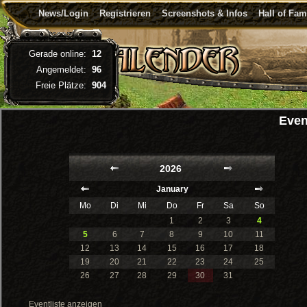
News/Login
Registrieren
Screenshots & Infos
Hall of Fa
Gerade online:
12
Angemeldet:
96
Freie Plätze:
904
Even
2026
January
Mo
Di
Mi
Do
Fr
Sa
So
1
2
3
4
5
6
7
8
9
10
11
12
13
14
15
16
17
18
19
20
21
22
23
24
25
26
27
28
29
30
31
Eventliste anzeigen