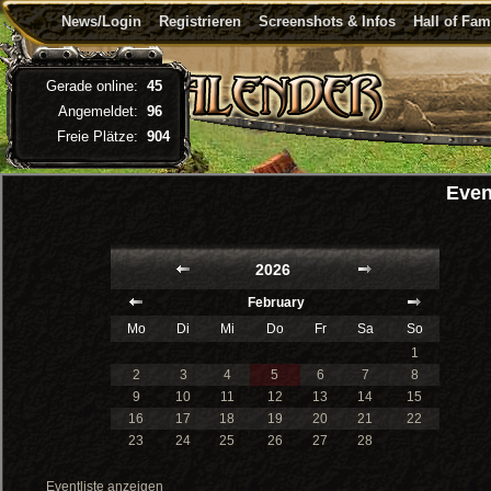
News/Login
Registrieren
Screenshots & Infos
Hall of Fa
Gerade online:
45
Angemeldet:
96
Freie Plätze:
904
Even
2026
February
Mo
Di
Mi
Do
Fr
Sa
So
1
2
3
4
5
6
7
8
9
10
11
12
13
14
15
16
17
18
19
20
21
22
23
24
25
26
27
28
Eventliste anzeigen