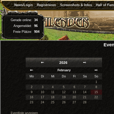
News/Login
Registrieren
Screenshots & Infos
Hall of Fa
Gerade online:
34
Angemeldet:
96
Freie Plätze:
904
Even
2026
February
Mo
Di
Mi
Do
Fr
Sa
So
1
2
3
4
5
6
7
8
9
10
11
12
13
14
15
16
17
18
19
20
21
22
23
24
25
26
27
28
Eventliste anzeigen