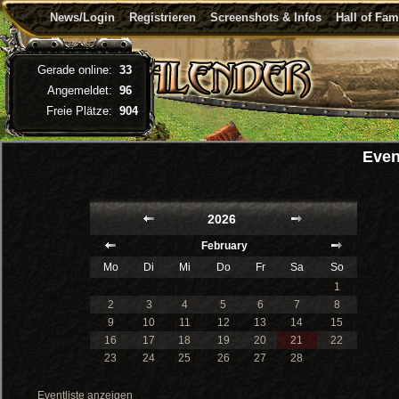
News/Login
Registrieren
Screenshots & Infos
Hall of Fa
Gerade online:
33
Angemeldet:
96
Freie Plätze:
904
Even
2026
February
Mo
Di
Mi
Do
Fr
Sa
So
1
2
3
4
5
6
7
8
9
10
11
12
13
14
15
16
17
18
19
20
21
22
23
24
25
26
27
28
Eventliste anzeigen