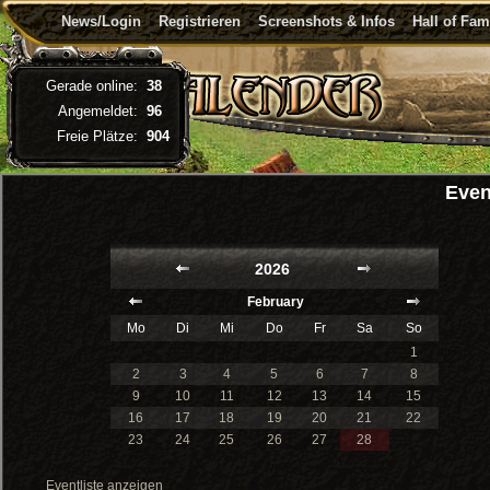
News/Login
Registrieren
Screenshots & Infos
Hall of Fa
Gerade online:
38
Angemeldet:
96
Freie Plätze:
904
Even
2026
February
Mo
Di
Mi
Do
Fr
Sa
So
1
2
3
4
5
6
7
8
9
10
11
12
13
14
15
16
17
18
19
20
21
22
23
24
25
26
27
28
Eventliste anzeigen