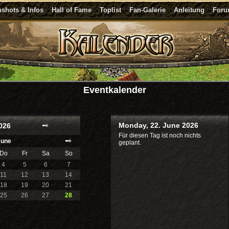
shots & Infos
Hall of Fame
Toplist
Fan-Galerie
Anleitung
For
Eventkalender
Monday, 22. June 2026
026
Für diesen Tag ist noch nichts
June
geplant.
Do
Fr
Sa
So
4
5
6
7
11
12
13
14
18
19
20
21
25
26
27
28