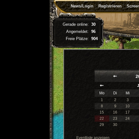
News/Login
Registrieren
Screen
Gerade online:
30
Angemeldet:
96
Freie Plätze:
904
2
Mo
Di
Mi
1
2
3
8
9
10
15
16
17
22
23
24
29
30
Eventliste anzeigen