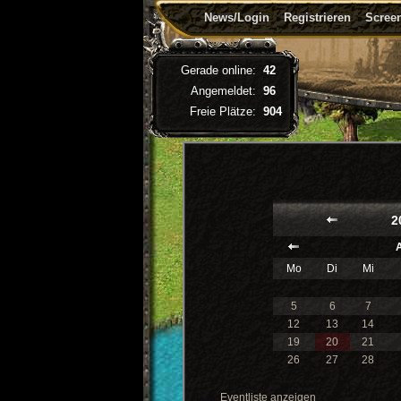
News/Login
Registrieren
Screen
Gerade online:
42
Angemeldet:
96
Freie Plätze:
904
2
A
Mo
Di
Mi
5
6
7
12
13
14
19
20
21
26
27
28
Eventliste anzeigen