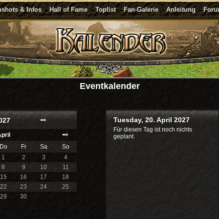
shots & Infos
Hall of Fame
Toplist
Fan-Galerie
Anleitung
For
Eventkalender
Tuesday, 20. April 2027
027
Für diesen Tag ist noch nichts
pril
geplant.
Do
Fr
Sa
So
1
2
3
4
8
9
10
11
15
16
17
18
22
23
24
25
29
30