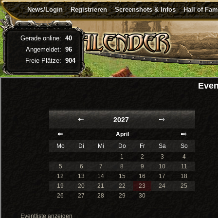
News/Login
Registrieren
Screenshots & Infos
Hall of Fa
Gerade online:
40
Angemeldet:
96
Freie Plätze:
904
Even
2027
April
Mo
Di
Mi
Do
Fr
Sa
So
1
2
3
4
5
6
7
8
9
10
11
12
13
14
15
16
17
18
19
20
21
22
23
24
25
26
27
28
29
30
Eventliste anzeigen