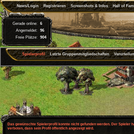
News/Login
Registrieren
Screenshots & Infos
Hall of Fa
Gerade online:
6
Angemeldet:
96
Freie Plätze:
904
Spielerprofil
Letzte Gruppenmitgliedschaften
Verurteilu
Das gewünschte Spielerprofil konnte nicht gefunden werden. Der Spieler 
verboten, dass sein Profil öffentlich angezeigt wird.