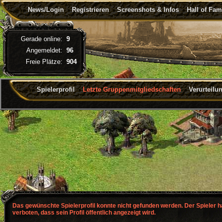
News/Login
Registrieren
Screenshots & Infos
Hall of Fa
Gerade online:
9
Angemeldet:
96
Freie Plätze:
904
Spielerprofil
Letzte Gruppenmitgliedschaften
Verurteilu
Das gewünschte Spielerprofil konnte nicht gefunden werden. Der Spieler 
verboten, dass sein Profil öffentlich angezeigt wird.