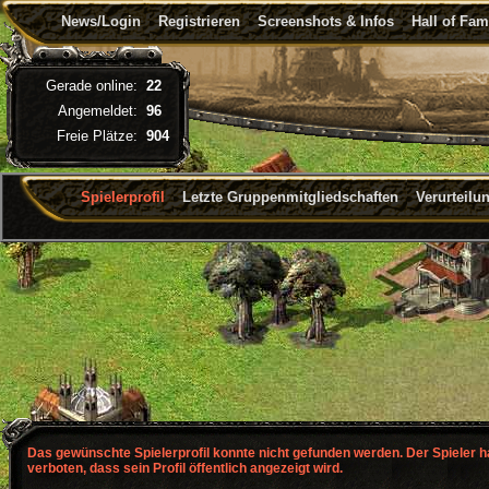
News/Login
Registrieren
Screenshots & Infos
Hall of Fa
Gerade online:
22
Angemeldet:
96
Freie Plätze:
904
Spielerprofil
Letzte Gruppenmitgliedschaften
Verurteilu
Das gewünschte Spielerprofil konnte nicht gefunden werden. Der Spieler 
verboten, dass sein Profil öffentlich angezeigt wird.