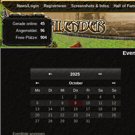
News/Login
Registrieren
Screenshots & Infos
Hall of Fa
Gerade online:
45
Angemeldet:
96
Freie Plätze:
904
Even
2025
October
Mo
Di
Mi
Do
Fr
Sa
So
1
2
3
4
5
6
7
8
9
10
11
12
13
14
15
16
17
18
19
20
21
22
23
24
25
26
27
28
29
30
31
Eventliste anzeigen