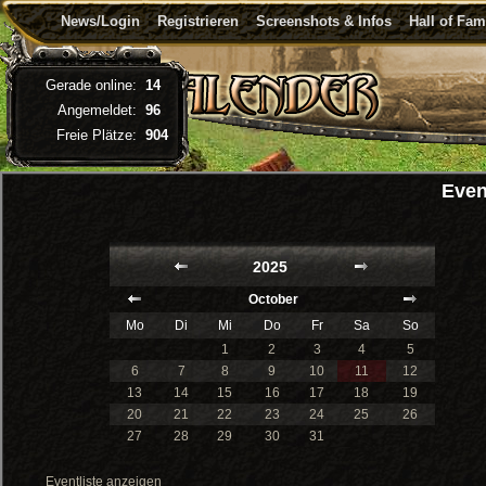
News/Login
Registrieren
Screenshots & Infos
Hall of Fa
Gerade online:
14
Angemeldet:
96
Freie Plätze:
904
Even
2025
October
Mo
Di
Mi
Do
Fr
Sa
So
1
2
3
4
5
6
7
8
9
10
11
12
13
14
15
16
17
18
19
20
21
22
23
24
25
26
27
28
29
30
31
Eventliste anzeigen