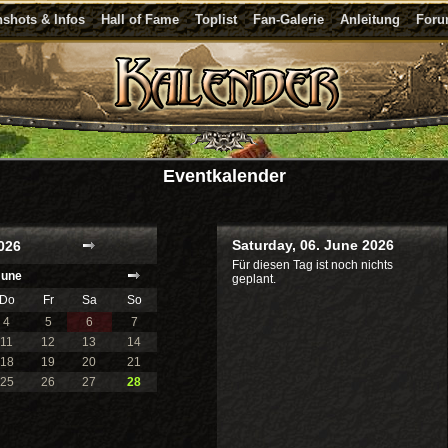
shots & Infos
Hall of Fame
Toplist
Fan-Galerie
Anleitung
For
Eventkalender
Saturday, 06. June 2026
026
Für diesen Tag ist noch nichts
June
geplant.
Do
Fr
Sa
So
4
5
6
7
11
12
13
14
18
19
20
21
25
26
27
28