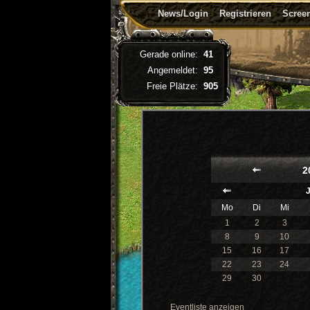
News/Login
Registrieren
Screen
Gerade online:
41
Angemeldet:
95
Freie Plätze:
905
2
Mo
Di
Mi
1
2
3
8
9
10
15
16
17
22
23
24
29
30
Eventliste anzeigen