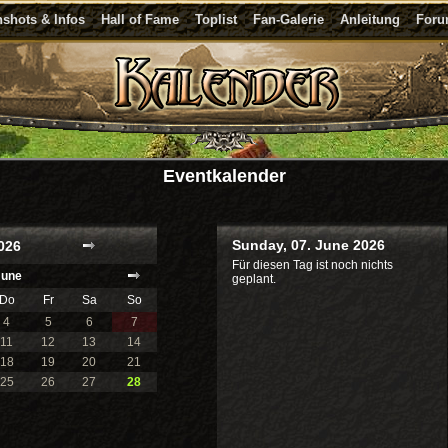
shots & Infos
Hall of Fame
Toplist
Fan-Galerie
Anleitung
For
Eventkalender
Sunday, 07. June 2026
026
Für diesen Tag ist noch nichts
June
geplant.
Do
Fr
Sa
So
4
5
6
7
11
12
13
14
18
19
20
21
25
26
27
28