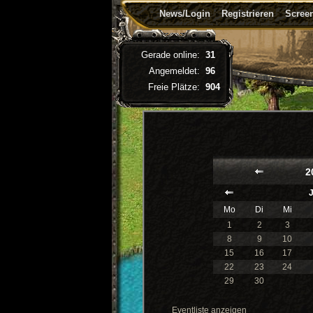
News/Login
Registrieren
Screen
Gerade online:
31
Angemeldet:
96
Freie Plätze:
904
2
Mo
Di
Mi
1
2
3
8
9
10
15
16
17
22
23
24
29
30
Eventliste anzeigen