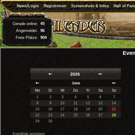
News/Login
Registrieren
Screenshots & Infos
Hall of Fa
Gerade online:
45
Angemeldet:
96
Freie Plätze:
904
Even
2026
June
Mo
Di
Mi
Do
Fr
Sa
So
1
2
3
4
5
6
7
8
9
10
11
12
13
14
15
16
17
18
19
20
21
22
23
24
25
26
27
28
29
30
Eventliste anzeigen