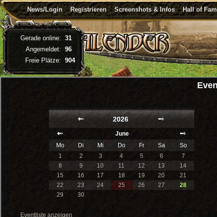
News/Login
Registrieren
Screenshots & Infos
Hall of Fa
Gerade online:
31
Angemeldet:
96
Freie Plätze:
904
Even
2026
June
Mo
Di
Mi
Do
Fr
Sa
So
1
2
3
4
5
6
7
8
9
10
11
12
13
14
15
16
17
18
19
20
21
22
23
24
25
26
27
28
29
30
Eventliste anzeigen