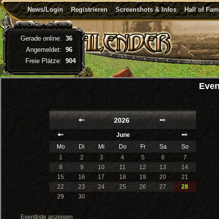
News/Login
Registrieren
Screenshots & Infos
Hall of Fa
Gerade online:
36
Angemeldet:
96
Freie Plätze:
904
Even
2026
June
Mo
Di
Mi
Do
Fr
Sa
So
1
2
3
4
5
6
7
8
9
10
11
12
13
14
15
16
17
18
19
20
21
22
23
24
25
26
27
28
29
30
Eventliste anzeigen