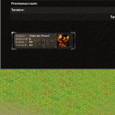
Premiumaccount:
Turniere:
Spi