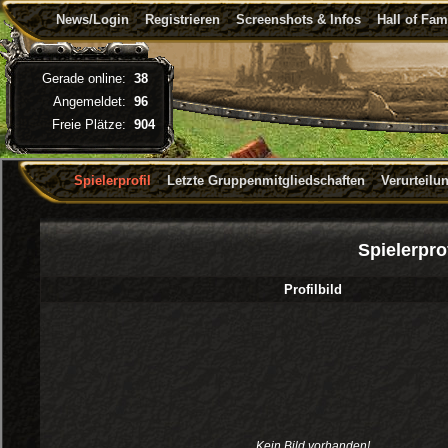
News/Login
Registrieren
Screenshots & Infos
Hall of Fa
Gerade online:
38
Angemeldet:
96
Freie Plätze:
904
Spielerprofil
Letzte Gruppenmitgliedschaften
Verurteilu
Spielerpro
Profilbild
Kein Bild vorhanden!