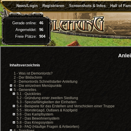
News/Login
Registrieren
Screenshots & Infos
Hall of Fa
Gerade online:
46
Angemeldet:
96
Freie Plätze:
904
Anle
Inhaltsverzeichnis
1 - Was ist Demonlords?
2 - Der Bildschirm
3 - Demonlords Schnellstarter-Anleitung
4 - Die einzelnen Menüpunkte
5 - Generelles
5.1 - Quicklinks
5.2 - Gründung einer zweiten Siedlung
5.3 - Spezialfähigkeiten der Einheiten
5.4 - Beispiele für das Erstellen und Verschicken einer Truppe
5.5 - Monsterjagd, Outlaws & Kopfgeld
5.6 - Das Kampfsystem
5.7 - Das Bewohnersystem
5.8 - Das Kriegssystem
5.9 - FAQ (Häufige Fragen & Antworten)
6 - Sonstiges