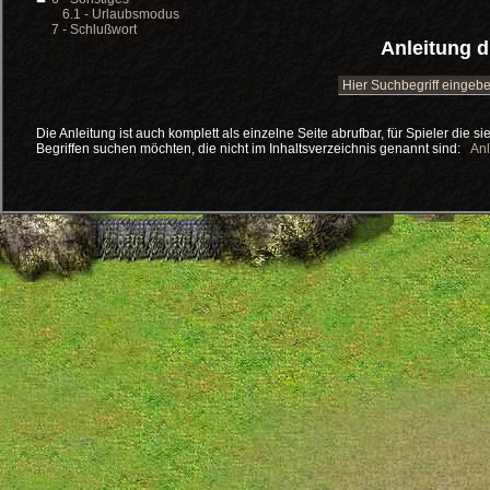
6.1 - Urlaubsmodus
7 - Schlußwort
Anleitung 
Die Anleitung ist auch komplett als einzelne Seite abrufbar, für Spieler die 
Begriffen suchen möchten, die nicht im Inhaltsverzeichnis genannt sind:
Anl