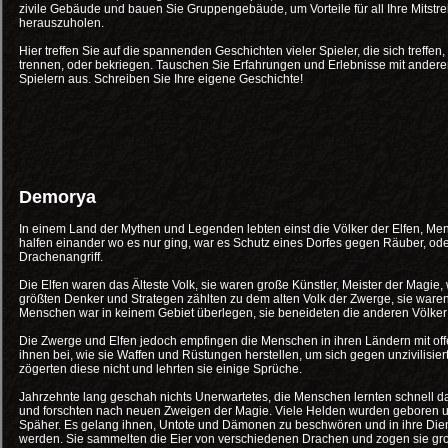
zivile Gebäude und bauen Sie Gruppengebäude, um Vorteile für all Ihre Mitstrei
herauszuholen.
Hier treffen Sie auf die spannenden Geschichten vieler Spieler, die sich treffen,
trennen, oder bekriegen. Tauschen Sie Erfahrungen und Erlebnisse mit ander
Spielern aus. Schreiben Sie Ihre eigene Geschichte!
Demorya
In einem Land der Mythen und Legenden lebten einst die Völker der Elfen, Me
halfen einander wo es nur ging, war es Schutz eines Dorfes gegen Räuber, od
Drachenangriff.
Die Elfen waren das Älteste Volk, sie waren große Künstler, Meister der Magi
größten Denker und Strategen zählten zu dem alten Volk der Zwerge, sie ware
Menschen war in keinem Gebiet überlegen, sie beneideten die anderen Völker
Die Zwerge und Elfen jedoch empfingen die Menschen in ihren Ländern mit of
ihnen bei, wie sie Waffen und Rüstungen herstellen, um sich gegen unzivilisie
zögerten diese nicht und lehrten sie einige Sprüche.
Jahrzehnte lang geschah nichts Unerwartetes, die Menschen lernten schnell d
und forschten nach neuen Zweigen der Magie. Viele Helden wurden geboren un
Späher. Es gelang ihnen, Untote und Dämonen zu beschwören und in ihre Dien
werden. Sie sammelten die Eier von verschiedenen Drachen und zogen sie groß