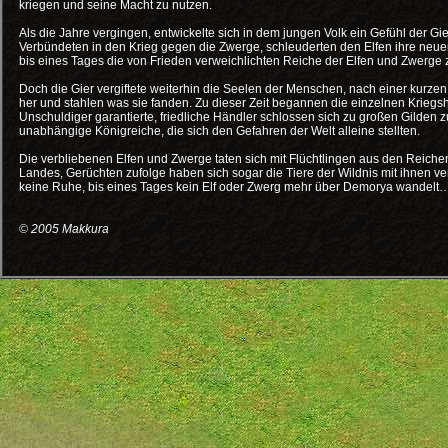
kriegen und seine Macht zu nutzen.
Als die Jahre vergingen, entwickelte sich in dem jungen Volk ein Gefühl der Gie
Verbündeten in den Krieg gegen die Zwerge, schleuderten den Elfen ihre neu
bis eines Tages die von Frieden verweichlichten Reiche der Elfen und Zwerg
Doch die Gier vergiftete weiterhin die Seelen der Menschen, nach einer kurzen
her und stahlen was sie fanden. Zu dieser Zeit begannen die einzelnen Krieg
Unschuldiger garantierte, friedliche Händler schlossen sich zu großen Gild
unabhängige Königreiche, die sich den Gefahren der Welt alleine stellten.
Die verbliebenen Elfen und Zwerge taten sich mit Flüchtlingen aus den Reic
Landes, Gerüchten zufolge haben sich sogar die Tiere der Wildnis mit ihnen v
keine Ruhe, bis eines Tages kein Elf oder Zwerg mehr über Demorya wandelt
© 2005 Makkura