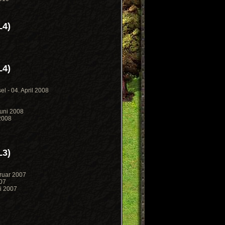
L4)
L4)
l - 04. April 2008
Juni 2008
 2008
L3)
ruar 2007
007
i 2007