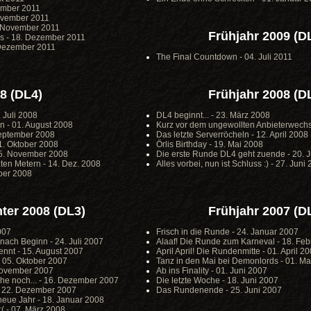
ember 2011
November 2011
0. November 2011
Frühjahr 2009 (D
s - 18. Dezember 2011
 Dezember 2011
The Final Countdown - 04. Juli 2011
8 (DL4)
Frühjahr 2008 (D
. Juli 2008
DL4 beginnt... - 23. März 2008
en - 01. August 2008
Kurz vor dem ungewollten Anbieterwechse
 September 2008
Das letzte Serverröcheln - 12. April 2008
01. Oktober 2008
Örlis Birthday - 19. Mai 2008
15. November 2008
Die erste Runde DL4 geht zuende - 20. 
ten Metern - 14. Dez. 2008
Alles vorbei, nun ist Schluss :) - 27. Juni
mber 2008
ter 2008 (DL3)
Frühjahr 2007 (D
007
Frisch in die Runde - 24. Januar 2007
ach Beginn - 24. Juli 2007
Alaaf! Die Runde zum Karneval - 18. Feb
nnt - 15. August 2007
April April! Die Rundenmitte - 01. April 2
- 05. Oktober 2007
Tanz in den Mai bei Demonlords - 01. Ma
 November 2007
Ab ins Finality - 01. Juni 2007
he noch... - 16. Dezember 2007
Die letzte Woche - 18. Juni 2007
- 22. Dezember 2007
Das Rundenende - 25. Juni 2007
s neue Jahr - 18. Januar 2008
( - 07. März 2008