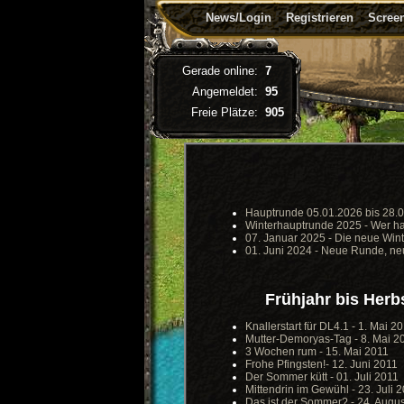
News/Login
Registrieren
Screen
Gerade online:
7
Angemeldet:
95
Freie Plätze:
905
Hauptrunde 05.01.2026 bis 28.0
Winterhauptrunde 2025 - Wer h
07. Januar 2025 - Die neue Wi
01. Juni 2024 - Neue Runde, ne
Frühjahr bis Herb
Knallerstart für DL4.1 - 1. Mai 2
Mutter-Demoryas-Tag - 8. Mai 2
3 Wochen rum - 15. Mai 2011
Frohe Pfingsten!- 12. Juni 2011
Der Sommer kütt - 01. Juli 2011
Mittendrin im Gewühl - 23. Juli 
Das ist der Sommer? - 24. Augu