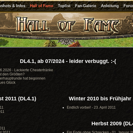
shots & Infos
Hall of Fame
Toplist
Fan-Galerie
Anleitung
For
DL4.1, ab 07/2024 - leider verbuggt. :-(
6.2026 - Lackierte Cheatertränke
at den Größten?
nterhauptrunde hat begonnen
ues Glück
st 2011 (DL4.1)
Winter 2010 bis Frühjahr
011
Endlich vorbei! - 23. April 2011
011
Herbst 2009 (DL
2011
st 2011
Ein Ende ohne Schrecken - 01. Januar 2