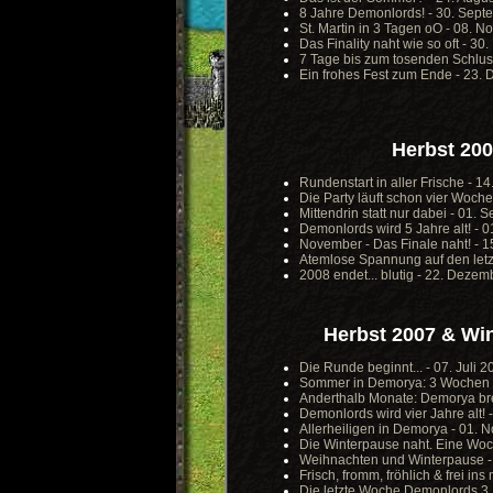
8 Jahre Demonlords! - 30. Sept
St. Martin in 3 Tagen oO - 08. 
Das Finality naht wie so oft - 3
7 Tage bis zum tosenden Schlus
Ein frohes Fest zum Ende - 23.
Herbst 200
Rundenstart in aller Frische - 14
Die Party läuft schon vier Woch
Mittendrin statt nur dabei - 01.
Demonlords wird 5 Jahre alt! - 
November - Das Finale naht! - 
Atemlose Spannung auf den letz
2008 endet... blutig - 22. Deze
Herbst 2007 & Win
Die Runde beginnt... - 07. Juli 2
Sommer in Demorya: 3 Wochen n
Anderthalb Monate: Demorya bre
Demonlords wird vier Jahre alt! 
Allerheiligen in Demorya - 01.
Die Winterpause naht. Eine Woc
Weihnachten und Winterpause 
Frisch, fromm, fröhlich & frei in
Die letzte Woche Demonlords 3 :