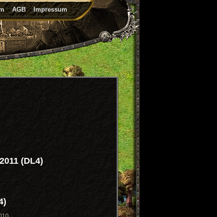
um
AGB
Impressum
 2011 (DL4)
4)
010