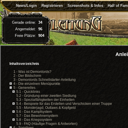
News/Login
Registrieren
Screenshots & Infos
Hall of Fa
Gerade online:
34
Angemeldet:
96
Freie Plätze:
904
Anle
Inhaltsverzeichnis
1 - Was ist Demonlords?
2 - Der Bildschirm
3 - Demonlords Schnellstarter-Anleitung
4 - Die einzelnen Menüpunkte
5 - Generelles
5.1 - Quicklinks
5.2 - Gründung einer zweiten Siedlung
5.3 - Spezialfähigkeiten der Einheiten
5.4 - Beispiele für das Erstellen und Verschicken einer Truppe
5.5 - Monsterjagd, Outlaws & Kopfgeld
5.6 - Das Kampfsystem
5.7 - Das Bewohnersystem
5.8 - Das Kriegssystem
5.9 - FAQ (Häufige Fragen & Antworten)
6 - Sonstiges