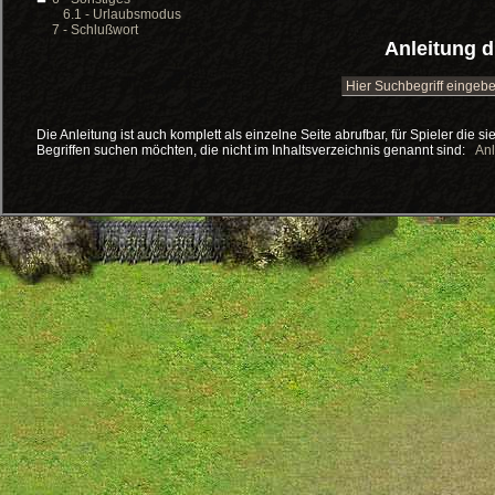
6.1 - Urlaubsmodus
7 - Schlußwort
Anleitung 
Die Anleitung ist auch komplett als einzelne Seite abrufbar, für Spieler die 
Begriffen suchen möchten, die nicht im Inhaltsverzeichnis genannt sind:
Anl