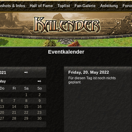
shots & Infos
Hall of Fame
Toplist
Fan-Galerie
Anleitung
For
Eventkalender
Friday, 20. May 2022
021
Für diesen Tag ist noch nichts
May
geplant.
Do
Fr
Sa
So
1
2
6
7
8
9
13
14
15
16
20
21
22
23
27
28
29
30