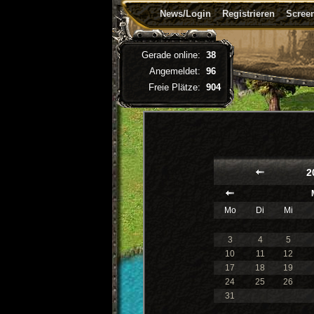
News/Login
Registrieren
Screen
Gerade online:
38
Angemeldet:
96
Freie Plätze:
904
2
Mo
Di
Mi
3
4
5
10
11
12
17
18
19
24
25
26
31