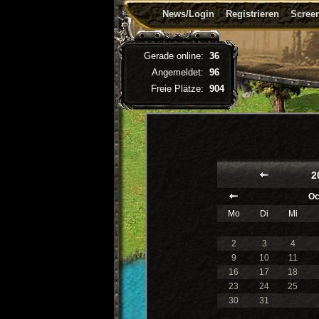
News/Login
Registrieren
Screen
Gerade online:
36
Angemeldet:
96
Freie Plätze:
904
2
Oc
Mo
Di
Mi
2
3
4
9
10
11
16
17
18
23
24
25
30
31