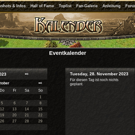
shots & Infos
Hall of Fame
Toplist
Fan-Galerie
Anleitung
For
Eventkalender
Tuesday, 28. November 2023
023
Für diesen Tag ist noch nichts
tober
geplant.
Do
Fr
Sa
So
1
5
6
7
8
12
13
14
15
19
20
21
22
26
27
28
29