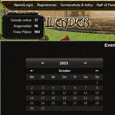
News/Login
Registrieren
Screenshots & Infos
Hall of Fa
Gerade online:
37
Angemeldet:
96
Freie Plätze:
904
Even
2023
October
Mo
Di
Mi
Do
Fr
Sa
So
1
2
3
4
5
6
7
8
9
10
11
12
13
14
15
16
17
18
19
20
21
22
23
24
25
26
27
28
29
30
31