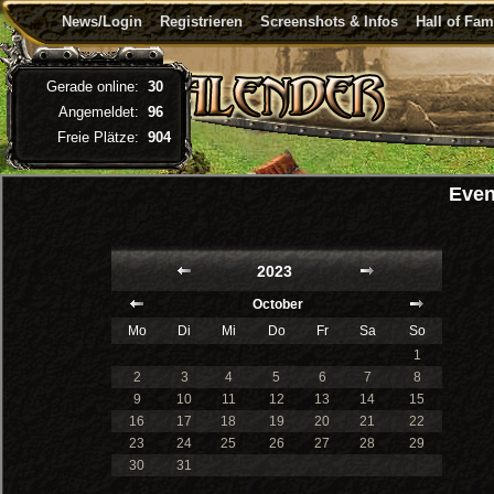
News/Login
Registrieren
Screenshots & Infos
Hall of Fa
Gerade online:
30
Angemeldet:
96
Freie Plätze:
904
Even
2023
October
Mo
Di
Mi
Do
Fr
Sa
So
1
2
3
4
5
6
7
8
9
10
11
12
13
14
15
16
17
18
19
20
21
22
23
24
25
26
27
28
29
30
31