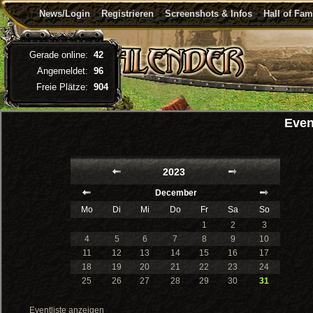
News/Login
Registrieren
Screenshots & Infos
Hall of Fa
Gerade online:
42
Angemeldet:
96
Freie Plätze:
904
Even
2023
December
Mo
Di
Mi
Do
Fr
Sa
So
1
2
3
4
5
6
7
8
9
10
11
12
13
14
15
16
17
18
19
20
21
22
23
24
25
26
27
28
29
30
31
Eventliste anzeigen