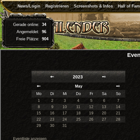
News/Login
Registrieren
Screenshots & Infos
Hall of Fa
Gerade online:
34
Angemeldet:
96
Freie Plätze:
904
Even
2023
May
Mo
Di
Mi
Do
Fr
Sa
So
1
2
3
4
5
6
7
8
9
10
11
12
13
14
15
16
17
18
19
20
21
22
23
24
25
26
27
28
29
30
31
Eventliste anzeigen