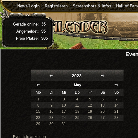
News/Login
Registrieren
Screenshots & Infos
Hall of Fa
Gerade online:
35
Angemeldet:
95
Freie Plätze:
905
Even
2023
May
Mo
Di
Mi
Do
Fr
Sa
So
1
2
3
4
5
6
7
8
9
10
11
12
13
14
15
16
17
18
19
20
21
22
23
24
25
26
27
28
29
30
31
Eventliste anzeigen