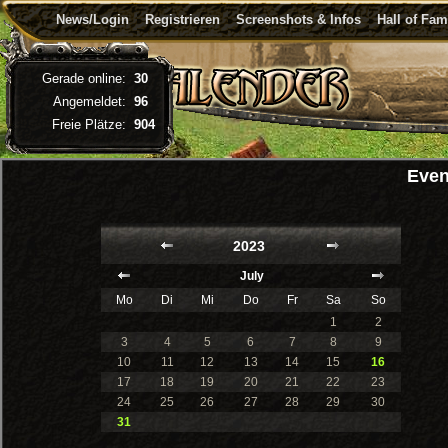
News/Login
Registrieren
Screenshots & Infos
Hall of Fa
Gerade online:
30
Angemeldet:
96
Freie Plätze:
904
Even
2023
July
Mo
Di
Mi
Do
Fr
Sa
So
1
2
3
4
5
6
7
8
9
10
11
12
13
14
15
16
17
18
19
20
21
22
23
24
25
26
27
28
29
30
31